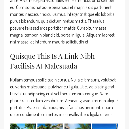
ante. Vivamus egestas sodales est, eu rhoncus urna semper
eu. Cum sociis natoque penatibus et magnis dis parturient
montes, nascetur ridiculus mus. Integer tristique elit lobortis
purus bibendum, quis dictum metus mattis. Phasellus
posuere felis sed eros porttitor mattis. Curabitur massa
magna, tempor in blandit id, porta in ligula. Aliquam laoreet
nisl massa, at interdum mauris sollicitudin et.
Quisque This Is A Link Nibh
Facilisis At Malesuada
Nullam tempus sollicitudin cursus. Nulla elit mauris, volutpat
eu varius malesuada, pulvinar eu ligula. Ut et adipiscing erat.
Curabitur adipiscing erat vel libero tempus congue. Nam
pharetra interdum vestibulum. Aenean gravida mi non aliquet
porttitor. Praesent dapibus, nisi a faucibus tincidunt, quam
dolor condimentum metus, in convallis libero ligula ut eros.