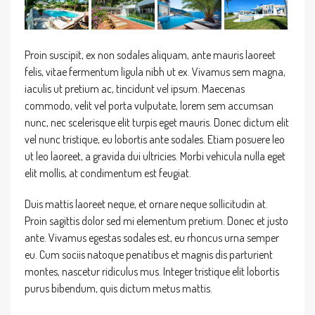
Proin suscipit, ex non sodales aliquam, ante mauris laoreet
felis, vitae fermentum ligula nibh ut ex. Vivamus sem magna,
iaculis ut pretium ac, tincidunt vel ipsum. Maecenas
commodo, velit vel porta vulputate, lorem sem accumsan
nunc, nec scelerisque elit turpis eget mauris. Donec dictum elit
vel nunc tristique, eu lobortis ante sodales. Etiam posuere leo
ut leo laoreet, a gravida dui ultricies. Morbi vehicula nulla eget
elit mollis, at condimentum est feugiat.
Duis mattis laoreet neque, et ornare neque sollicitudin at.
Proin sagittis dolor sed mi elementum pretium. Donec et justo
ante. Vivamus egestas sodales est, eu rhoncus urna semper
eu. Cum sociis natoque penatibus et magnis dis parturient
montes, nascetur ridiculus mus. Integer tristique elit lobortis
purus bibendum, quis dictum metus mattis.