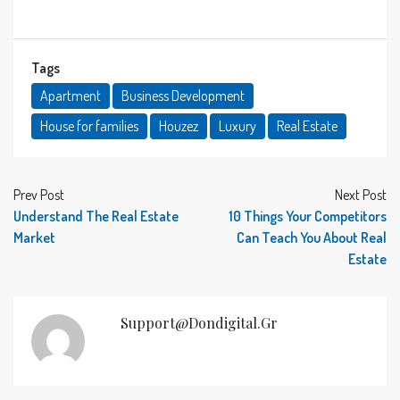
Tags
Apartment
Business Development
House for families
Houzez
Luxury
Real Estate
Prev Post
Next Post
Understand The Real Estate
10 Things Your Competitors
Market
Can Teach You About Real
Estate
Support@dondigital.gr