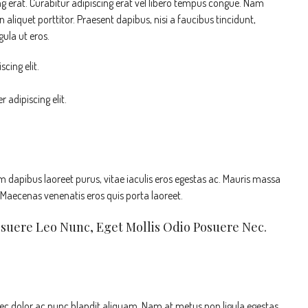
ing erat. Curabitur adipiscing erat vel libero tempus congue. Nam
liquet porttitor. Praesent dapibus, nisi a faucibus tincidunt,
ula ut eros.
cing elit.
 adipiscing elit.
 dapibus laoreet purus, vitae iaculis eros egestas ac. Mauris massa
. Maecenas venenatis eros quis porta laoreet.
osuere Leo Nunc, Eget Mollis Odio Posuere Nec.
nec dolor ac nunc blandit aliquam. Nam at metus non ligula egestas