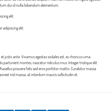
ntum dui id nulla bibendum elementum.
cing elit.
 adipiscing elit.
 et justo ante. Vivamus egestas sodales est, eu rhoncus urna
parturient montes, nascetur ridiculus mus. Integer tristique elit
asellus posuere felis sed eros porttitor mattis. Curabitur massa
aoreet nisl massa, at interdum mauris sollicitudin et.