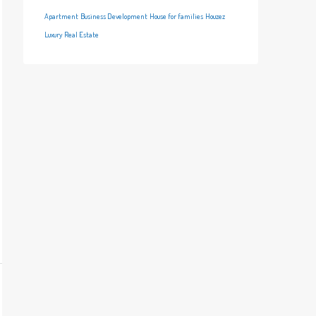
Apartment
Business Development
House for families
Houzez
Luxury
Real Estate