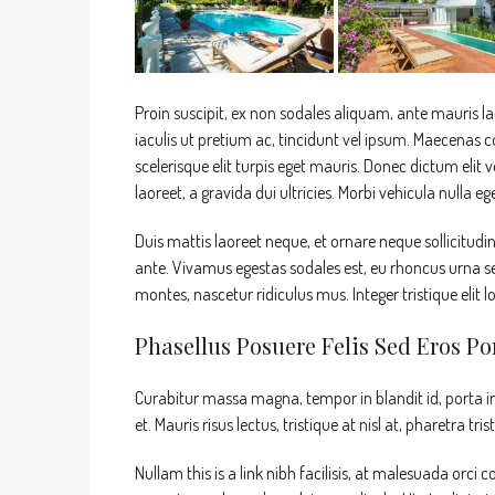
Proin suscipit, ex non sodales aliquam, ante mauris l
iaculis ut pretium ac, tincidunt vel ipsum. Maecenas
scelerisque elit turpis eget mauris. Donec dictum elit v
laoreet, a gravida dui ultricies. Morbi vehicula nulla e
Duis mattis laoreet neque, et ornare neque sollicitudi
ante. Vivamus egestas sodales est, eu rhoncus urna s
montes, nascetur ridiculus mus. Integer tristique elit
Phasellus Posuere Felis Sed Eros Por
Curabitur massa magna, tempor in blandit id, porta in 
et. Mauris risus lectus, tristique at nisl at, pharetra tri
Nullam this is a link nibh facilisis, at malesuada orci 