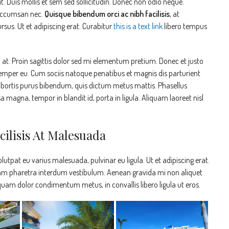
t. Duis mollis et sem sed sollicitudin. Donec non odio neque.
 accumsan nec.
Quisque bibendum orci ac nibh facilisis
, at
sus. Ut et adipiscing erat. Curabitur
this is a text link
libero tempus
n at. Proin sagittis dolor sed mi elementum pretium. Donec et justo
emper eu. Cum sociis natoque penatibus et magnis dis parturient
 lobortis purus bibendum, quis dictum metus mattis. Phasellus
a magna, tempor in blandit id, porta in ligula. Aliquam laoreet nisl
cilisis At Malesuada
olutpat eu varius malesuada, pulvinar eu ligula. Ut et adipiscing erat.
 Nam pharetra interdum vestibulum. Aenean gravida mi non aliquet
, quam dolor condimentum metus, in convallis libero ligula ut eros.