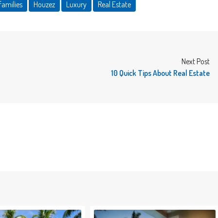
families
Houzez
Luxury
Real Estate
Next Post
10 Quick Tips About Real Estate