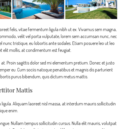
aoreet felis, vitae fermentum ligula nibh ut ex. Vivamus sem magna,
 commodo, velit vel porta vulputate, lorem sem accumsan nunc, nec
el nunc tristique, eu lobortis ante sodales. Etiam posuere leo ut leo
get elit mollis, at condimentum est feugiat.
n at. Proin sagittis dolor sed mi elementum pretium. Donec et justo
emper eu. Cum sociis natoque penatibus et magnis dis parturient
 lobortis purus bibendum, quis dictum metus mattis.
ttitor Mattis
ligula. Aliquam laoreet nisl massa, at interdum mauris sollicitudin
stique enim.
congue. Nullam tempus sollicitudin cursus. Nulla elit mauris, volutpat