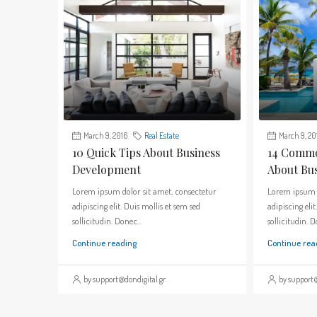
March 9, 2016
Real Estate
March 9, 20
10 Quick Tips About Business
14 Commo
Development
About Bu
Lorem ipsum dolor sit amet, consectetur
Lorem ipsum d
adipiscing elit. Duis mollis et sem sed
adipiscing elit
sollicitudin. Donec...
sollicitudin. D
Continue reading
Continue rea
by support@dondigital.gr
by support@