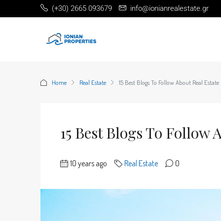
(+30) 2665 093679
info@ionianrealestate.gr
Home
Real Estate
15 Best Blogs To Follow About Real Estate
15 Best Blogs To Follow 
10 years ago
Real Estate
0