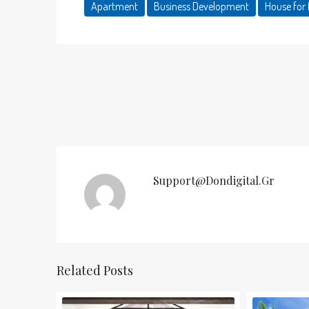
Apartment
Business Development
House for 
Support@dondigital.gr
Related Posts