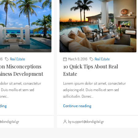
16
Real Estate
March 9, 2016
Real Estate
n Misconceptions
10 Quick Tips About Real
siness Development
Estate
olor sit amet, consectetur
Lorem ipsum dolor sit amet, consectetur
. Duis mollis et sem sed
adipiscing elit. Duis mollis et sem sed
onec...
sollicitudin. Donec...
ding
Continue reading
dondigital.gr
by support@dondigital.gr